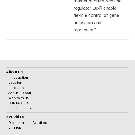
master quorum-sensing
regulator LuxR enable
flexible control of gene
activation and
repression”
About us
Introduction
Location
In figures
Annual Report
Work with us
CONTACT US
Registration Form
Activities
Dissemination Activities
Visit IBB